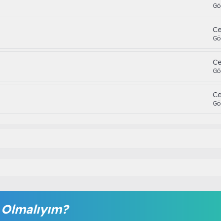
Gö
Ce
Gö
Ce
Gö
Ce
Gö
Olmalıyım?