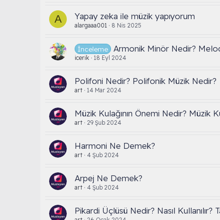
Yapay zeka ile müzik yapıyorum
A
alargaaa001
8 Nis 2025
Armonik Minör Nedir? Melod
İnceleme
icerik
18 Eyl 2024
Polifoni Nedir? Polifonik Müzik Nedir?
art
14 Mar 2024
Müzik Kulağının Önemi Nedir? Müzik Kula
art
29 Şub 2024
Harmoni Ne Demek?
art
4 Şub 2024
Arpej Ne Demek?
art
4 Şub 2024
Pikardi Üçlüsü Nedir? Nasıl Kullanılır? 
art
26 Ocak 2024