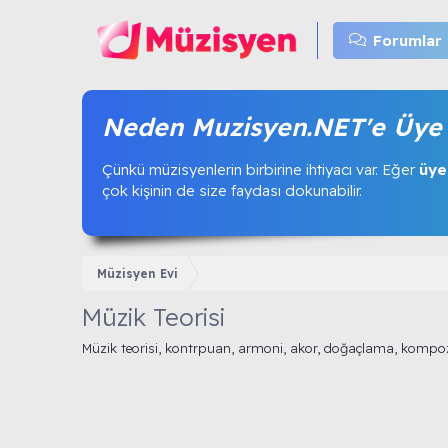
Forumlar
Neden Muzisyen.NET'e Üye 
Çünkü müzisyenlerin birbirine ihtiyacı var. Eğer
üye
çok kişinin de size faydası dokunabilir.
Müzisyen Evi
Müzik Teorisi
Müzik teorisi, kontrpuan, armoni, akor, doğaçlama, kompoz