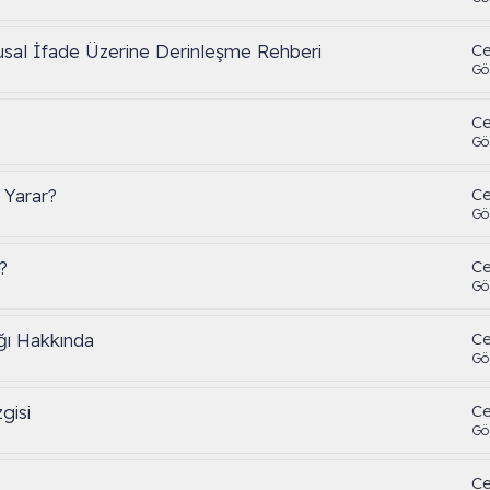
usal İfade Üzerine Derinleşme Rehberi
Ce
Gö
Ce
Gö
 Yarar?
Ce
Gö
?
Ce
Gö
ğı Hakkında
Ce
Gö
gisi
Ce
Gö
Ce