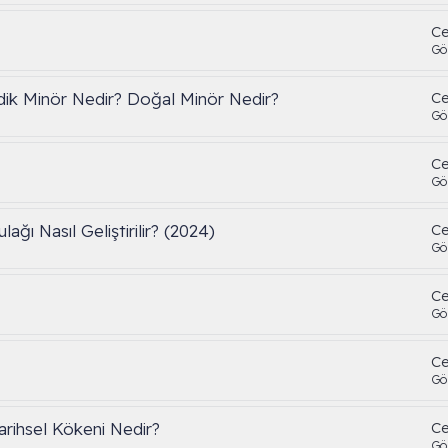
Ce
Gö
ik Minör Nedir? Doğal Minör Nedir?
Ce
Gö
Ce
Gö
ğı Nasıl Geliştirilir? (2024)
Ce
Gö
Ce
Gö
Ce
Gö
Tarihsel Kökeni Nedir?
Ce
Gö