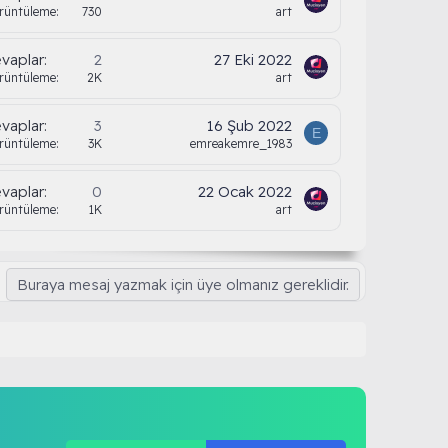
rüntüleme
730
art
vaplar
2
27 Eki 2022
rüntüleme
2K
art
vaplar
3
16 Şub 2022
E
rüntüleme
3K
emreakemre_1983
vaplar
0
22 Ocak 2022
rüntüleme
1K
art
Buraya mesaj yazmak için üye olmanız gereklidir.