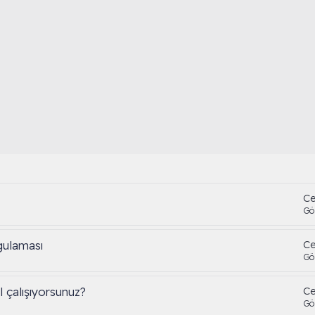
Ce
Gö
gulaması
Ce
Gö
 çalışıyorsunuz?
Ce
Gö