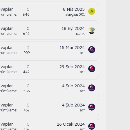
vaplar
0
8 Nis 2025
A
rüntüleme
846
alargaaa001
vaplar
0
18 Eyl 2024
rüntüleme
645
icerik
vaplar
2
15 Mar 2024
rüntüleme
909
art
vaplar
0
29 Şub 2024
rüntüleme
442
art
vaplar
0
4 Şub 2024
rüntüleme
583
art
vaplar
0
4 Şub 2024
rüntüleme
432
art
vaplar
0
26 Ocak 2024
rüntüleme
432
art