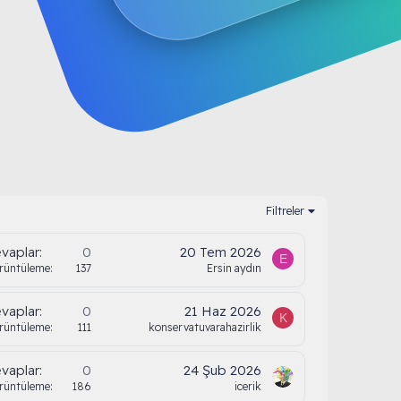
Filtreler
vaplar
0
20 Tem 2026
E
rüntüleme
137
Ersin aydın
vaplar
0
21 Haz 2026
K
rüntüleme
111
konservatuvarahazirlik
vaplar
0
24 Şub 2026
rüntüleme
186
icerik