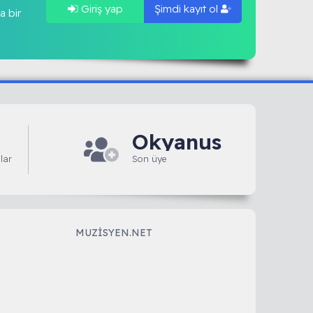
Giriş yap
Şimdi kayıt ol
a bir
Okyanus
lar
Son üye
MUZISYEN.NET