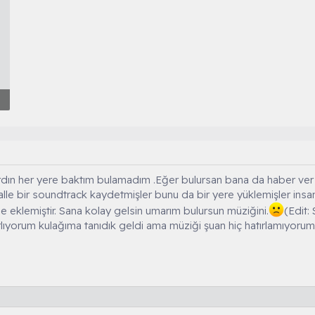
rdın her yere baktım bulamadım .Eğer bulursan bana da haber ver
alle bir soundtrack kaydetmişler bunu da bir yere yüklemişler insa
e eklemiştir. Sana kolay gelsin umarım bulursun müziğini.
(Edit:
ırlıyorum kulağıma tanıdık geldi ama müziği şuan hiç hatırlamıyor