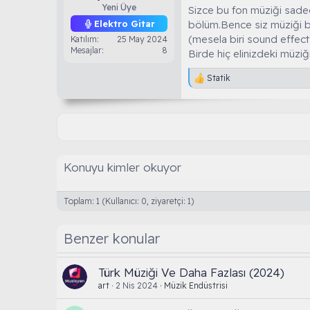
Yeni Üye
Sizce bu fon müziği sadec
bölüm.Bence siz müziği bu
Elektro Gitar
(mesela biri sound effect 
Katılım
25 May 2024
Mesajlar
8
Birde hiç elinizdeki müziği
Statik
T
e
p
k
i
l
e
r
Konuyu kimler okuyor
:
Toplam: 1 (Kullanıcı: 0, ziyaretçi: 1)
Benzer konular
Türk Müziği Ve Daha Fazlası (2024)
art
2 Nis 2024
Müzik Endüstrisi