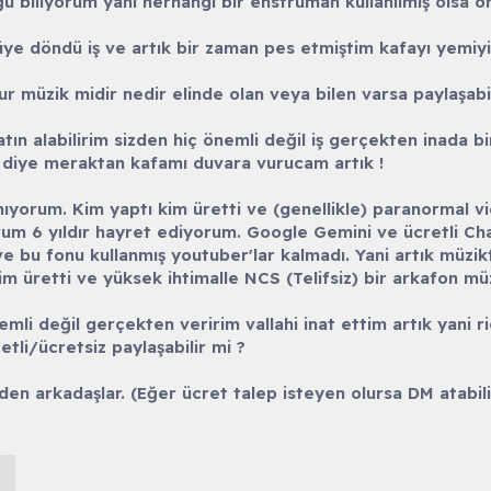
u biliyorum yani herhangi bir enstrüman kullanılmış olsa on
üye döndü iş ve artık bir zaman pes etmiştim kafayı yemiyi
r müzik midir nedir elinde olan veya bilen varsa paylaşabi
atın alabilirim sizden hiç önemli değil iş gerçekten inada b
 diye meraktan kafamı duvara vurucam artık !
mıyorum. Kim yaptı kim üretti ve (genellikle) paranormal vid
rum 6 yıldır hayret ediyorum. Google Gemini ve ücretli Ch
e bu fonu kullanmış youtuber'lar kalmadı. Yani artık müzikte
m üretti ve yüksek ihtimalle NCS (Telifsiz) bir arkafon müz
mli değil gerçekten veririm vallahi inat ettim artık yani ri
tli/ücretsiz paylaşabilir mi ?
en arkadaşlar. (Eğer ücret talep isteyen olursa DM atabili