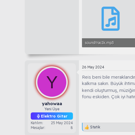
soundtrac1k.mp3
1.5 MB
26 May 2024
Y
Reis beni bile meraklandı
kalkma sakın. Büyük ihtim
kendi oluşturmuş, müziğin
fonu eskiden. Çok iyi hat
yahowaa
Yeni Üye
Elektro Gitar
Katılım
25 May 2024
Statik
Mesajlar
8
T
e