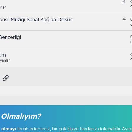
M
a
rler
k
S
isi: Müziği Sanal Kağıda Dökün!
a
a
l
b
e
enzerliği
i
t
rum
yanlar
sApp
E-posta
Link
Olmalıyım?
 olmayı
tercih ederseniz, bir çok kişiye faydanız dokunabilir. Ayrıc