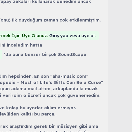
yapay zekaları kullanarak denedim ancak
afonu) ilk duyduğum zaman çok etkilenmiştim.
Görmek İçin Üye Olunuz.
Giriş yap veya üye ol.
ini inceledim hatta
'da buna benzer birçok SoundScape
aldım hepsinden. En son "aha-music.com"
kopedie - Most of Life's Gifts Can Be a Curse"
yapan adama mail attım, arkaplanda ki müzik
ki verirdim o ücreti ancak çok güvenemedim.
 ve kolay buluyorlar aklım ermiyor.
avülden kalktı bu parça..
erek araştırdım gerek bir müzisyen gibi ama