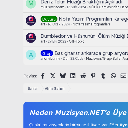
Deniz Tekin Müziği Bıraktığını Açıkladı
M
muzisyenadam
13 Şub 2024
Müzik Camiasından Habe
Nota Yazım Programları Kategor
Duyuru
art
16 Ocak 2024
Nota Yazım Programları
Dumbledor ve Hüsnünün, Ölüm Müziği B
art
29 Eki 2022
Off-Topic
Bas gitarist ankarada grup arıyo
Grup
A
anonybunny
Dün 22:01 da
Müzisyen/Grup/Solist Ara
Facebook
X (Twitter)
Bluesky
LinkedIn
Reddit
Pinterest
Tumblr
What
Paylaş:
İlanlar
Alım Satım
Neden Muzisyen.NET'e Üye 
Çünkü müzisyenlerin birbirine ihtiyacı var. Eğer
üye