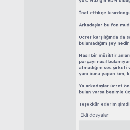
yok. Müziğin EDM olduğ
İnat ettikçe kısırdöng
Arkadaşlar bu fon mudu
Ücret karşılığında da s
bulamadığım şey nedir
Nasıl bir müziktir anla
parçayı nasıl bulamıyo
atmadığım ses şirketi v
yani bunu yapan kim, ki
Ya arkadaşlar ücret öne
bulan varsa benimle üce
Teşekkür ederim şimdid
Ekli dosyalar