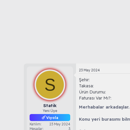
B
g
a
ı
ş
ç
l
t
a
a
t
r
a
i
n
h
i
23 May 2024
S
Şehir
Takasa
Ürün Durumu
Faturası Var Mı?
Statik
Merhabalar arkadaşlar.
Yeni Üye
Viyola
Konu yeri burasımı bil
Katılım
23 May 2024
Mesajlar
3