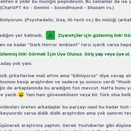
kten 6 yıldır bu müziğin peşindeyim. Bu zamanlar da ise 
. (ChatGPT 4o - Gemini - SoundHound - Shazam vs.)
dinliyorum. (Psychedelic, Goa, Hi-tech vs.) Bu müziği (ark
Ziyaretçiler için gizlenmiş link! 
adığım yer kalmadı.
ren ne kadar "Dark Horror Ambient" tarzı içerik varsa heps
 gizlenmiş link! Görmek İçin Üye Olunuz.
Giriş yap veya üye ol.
adaş yok yani.
 müzik şirketlerine mail attım ama "bilmiyoruz" diye cevap 
li kısmını kesip araştırdım ve sadece şu sonucu verdi "Musi
iğin de arkaplanında bu aradığım fon mevcut. Hatta bunu 
ye yazdı
Yani hani güvenebilsem veya bir Türk olsa bel
u videoları üreten arkadaşlar bu parçayı nasıl bu kadar hızlı
 keywords varsa didik didik araştırdım ama yok sanırım ted
düşünerek araştırma yaptım. Gerek Youtuberlar gibi düşün