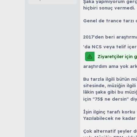
Şaka yapmıyorum gerçe
hiçbiri sonuç vermedi
Genel de trance tarzı 
2017'den beri araştırm
'da NCS veya telif içe
Ziyaretçiler için
araştırdım ama yok ark
Bu tarzla ilgili bütün
sitesinde, müziğin ilgi
lâkin şaka gibi bu müz
için "75$ ne dersin" di
İşin ilginç tarafı kork
Yazılabilecek ne kadar
Çok alternatif şeyler 