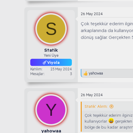
p
k
i
26 May 2024
l
S
e
Çok teşekkür ederim ilgini
r
arkaplanında da kullanıyo
:
dönüş sağlar. Gerçekten 
Statik
Yeni Üye
Viyola
Katılım
23 May 2024
yahowaa
Mesajlar
3
T
e
p
k
i
26 May 2024
l
Y
e
Statik' Alıntı:
r
:
Çok teşekkür ederim ilginiz
kullanıyorlar
gerçekten 
bölge de bu kadar araştı
yahowaa