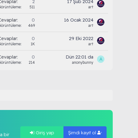
Cevaplar
2
17 Şub 2024
Görüntüleme
511
art
Cevaplar
0
16 Ocak 2024
Görüntüleme
469
art
Cevaplar
0
29 Eki 2022
Görüntüleme
1K
art
Cevaplar
0
Dün 22:01 da
A
Görüntüleme
214
anonybunny
Giriş yap
Şimdi kayıt ol
a bir