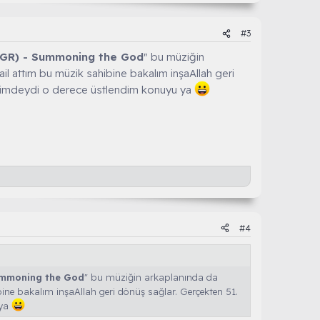
#3
 (GR) - Summoning the God
" bu müziğin
il attım bu müzik sahibine bakalım inşaAllah geri
elimdeydi o derece üstlendim konuyu ya
#4
Summoning the God
" bu müziğin arkaplanında da
ne bakalım inşaAllah geri dönüş sağlar. Gerçekten 51.
 ya