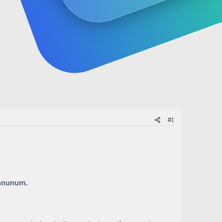
#1
emnunum.