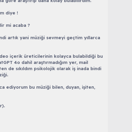
a göre araştırıp daha kolay bulabilirdim.
m diye !
lir mi acaba ?
indi artık yani müziği sevmeyi geçtim yıllarca
eo içerik üreticilerinin kolayca bulabildiği bu
atGPT 4o dahil araştırmadığım yer, mail
n de sıkıldım psikolojik olarak iş inada bindi
iği.
ca ediyorum bu müziği bilen, duyan, işiten,
r).