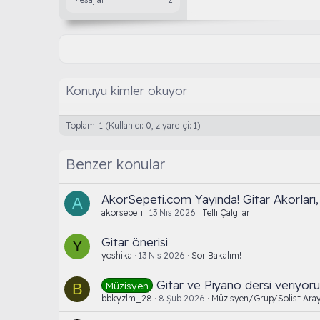
Konuyu kimler okuyor
Toplam: 1 (Kullanıcı: 0, ziyaretçi: 1)
Benzer konular
AkorSepeti.com Yayında! Gitar Akorları, 
A
akorsepeti
13 Nis 2026
Telli Çalgılar
Gitar önerisi
Y
yoshika
13 Nis 2026
Sor Bakalım!
Gitar ve Piyano dersi veriyor
Müzisyen
B
bbkyzlm_28
8 Şub 2026
Müzisyen/Grup/Solist Aray