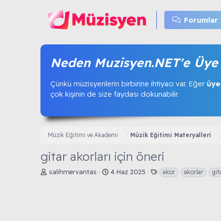
Forumlar
Neden Muzisyen.NET'e Üye 
Çünkü müzisyenlerin birbirine ihtiyacı var. Eğer
üye
çok kişinin de size faydası dokunabilir.
Müzik Eğitimi ve Akademi
Müzik Eğitimi Materyalleri
gitar akorları için öneri
K
B
E
salihmervantas
4 Haz 2025
akor
akorlar
git
o
a
t
n
ş
i
u
l
k
y
a
e
u
n
t