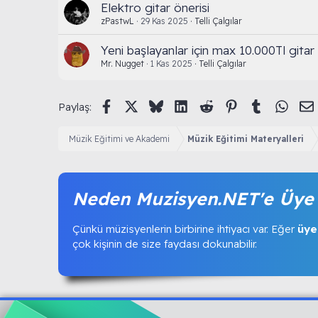
Elektro gitar önerisi
zPastwL
29 Kas 2025
Telli Çalgılar
Yeni başlayanlar için max 10.000Tl gitar 
Mr. Nugget
1 Kas 2025
Telli Çalgılar
Facebook
X (Twitter)
Bluesky
LinkedIn
Reddit
Pinterest
Tumblr
What
Paylaş:
Müzik Eğitimi ve Akademi
Müzik Eğitimi Materyalleri
Neden Muzisyen.NET'e Üye 
Çünkü müzisyenlerin birbirine ihtiyacı var. Eğer
üye
çok kişinin de size faydası dokunabilir.