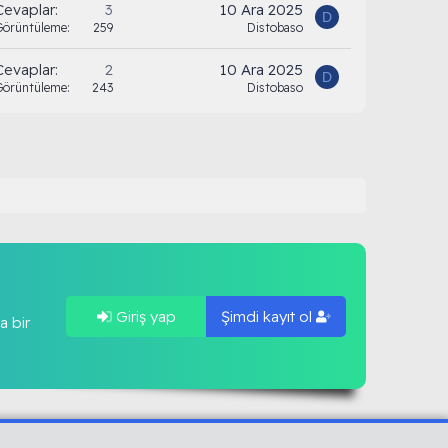
Cevaplar
3
10 Ara 2025
D
Görüntüleme
259
Distobaso
Cevaplar
2
10 Ara 2025
D
Görüntüleme
243
Distobaso
Giriş yap
Şimdi kayıt ol
a bir