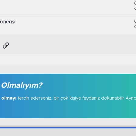
önerisi
sApp
E-posta
Link
Olmalıyım?
 olmayı
tercih ederseniz, bir çok kişiye faydanız dokunabilir. Ayrıc