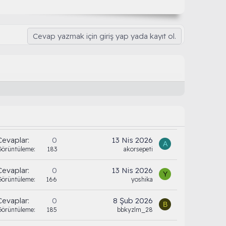
Cevap yazmak için giriş yap yada kayıt ol.
Cevaplar
0
13 Nis 2026
A
Görüntüleme
183
akorsepeti
Cevaplar
0
13 Nis 2026
Y
Görüntüleme
166
yoshika
Cevaplar
0
8 Şub 2026
B
Görüntüleme
185
bbkyzlm_28