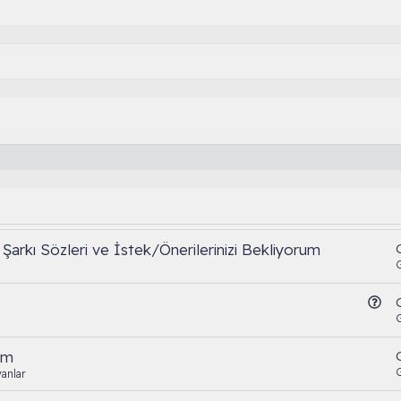
Şarkı Sözleri ve İstek/Önerilerinizi Bekliyorum
S
o
r
um
u
anlar