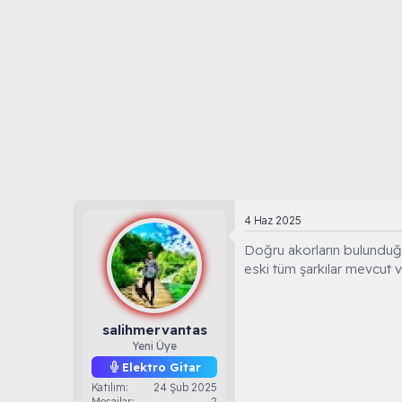
B
g
l
a
ı
e
ş
ç
r
l
t
a
a
t
r
a
i
n
h
i
4 Haz 2025
Doğru akorların bulunduğu
eski tüm şarkılar mevcut 
salihmervantas
Yeni Üye
Elektro Gitar
Katılım
24 Şub 2025
Mesajlar
2