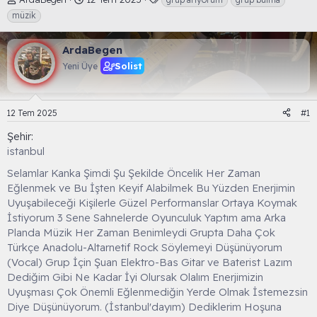
o
a
t
müzik
n
ş
i
u
l
k
ArdaBegen
y
a
e
u
n
t
Solist
Yeni Üye
B
g
l
a
ı
e
ş
ç
r
12 Tem 2025
#1
l
t
a
a
Şehir
t
r
istanbul
a
i
n
h
Selamlar Kanka Şimdi Şu Şekilde Öncelik Her Zaman
i
Eğlenmek ve Bu İşten Keyif Alabilmek Bu Yüzden Enerjimin
Uyuşabileceği Kişilerle Güzel Performanslar Ortaya Koymak
İstiyorum 3 Sene Sahnelerde Oyunculuk Yaptım ama Arka
Planda Müzik Her Zaman Benimleydi Grupta Daha Çok
Türkçe Anadolu-Altarnetif Rock Söylemeyi Düşünüyorum
(Vocal) Grup İçin Şuan Elektro-Bas Gitar ve Baterist Lazım
Dediğim Gibi Ne Kadar İyi Olursak Olalım Enerjimizin
Uyuşması Çok Önemli Eğlenmediğin Yerde Olmak İstemezsin
Diye Düşünüyorum. (İstanbul'dayım) Dediklerim Hoşuna