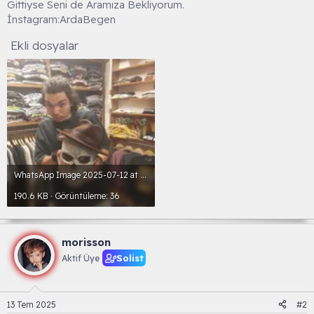
Gittiyse Seni de Aramıza Bekliyorum.
İnstagram:ArdaBegen
Ekli dosyalar
WhatsApp Image 2025-07-12 at 09.21.40.webp
190.6 KB · Görüntüleme: 36
morisson
Solist
Aktif Üye
13 Tem 2025
#2