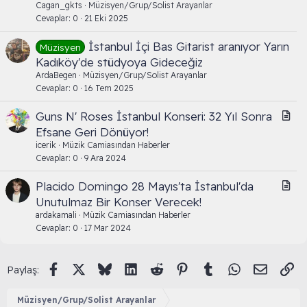
Cagan_gkts
Müzisyen/Grup/Solist Arayanlar
Cevaplar
0
21 Eki 2025
İstanbul İçi Bas Gitarist aranıyor Yarın
Müzisyen
Kadıköy'de stüdyoya Gideceğiz
ArdaBegen
Müzisyen/Grup/Solist Arayanlar
Cevaplar
0
16 Tem 2025
M
Guns N' Roses İstanbul Konseri: 32 Yıl Sonra
a
Efsane Geri Dönüyor!
k
icerik
Müzik Camiasından Haberler
a
Cevaplar
0
9 Ara 2024
l
M
Placido Domingo 28 Mayıs'ta İstanbul'da
e
a
Unutulmaz Bir Konser Verecek!
k
ardakamali
Müzik Camiasından Haberler
a
Cevaplar
0
17 Mar 2024
l
e
Facebook
X (Twitter)
Bluesky
LinkedIn
Reddit
Pinterest
Tumblr
WhatsApp
E-posta
Li
Paylaş:
Müzisyen/Grup/Solist Arayanlar