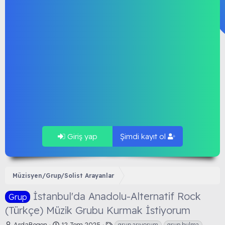
Giriş yap
Şimdi kayıt ol
Müzisyen/Grup/Solist Arayanlar
İstanbul'da Anadolu-Alternatif Rock
Grup
(Türkçe) Müzik Grubu Kurmak İstiyorum
K
B
E
ArdaBegen
12 Tem 2025
grup arıyorum
grup bulma