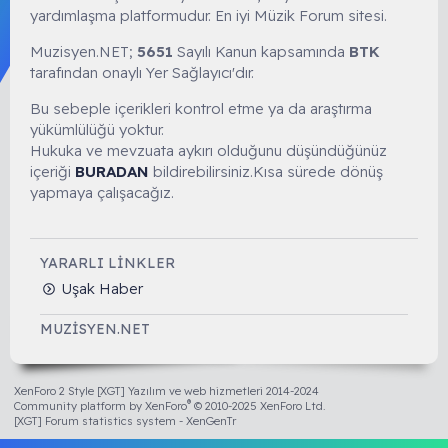
yardımlaşma platformudur. En iyi Müzik Forum sitesi.
Muzisyen.NET;
5651
Sayılı Kanun kapsamında
BTK
tarafından onaylı Yer Sağlayıcı'dır.
Bu sebeple içerikleri kontrol etme ya da araştırma
yükümlülüğü yoktur.
Hukuka ve mevzuata aykırı olduğunu düşündüğünüz
içeriği
BURADAN
bildirebilirsiniz.Kısa sürede dönüş
yapmaya çalışacağız.
YARARLI LINKLER
Uşak Haber
MUZISYEN.NET
XenForo 2 Style [XGT] Yazılım ve web hizmetleri 2014-2024
®
Community platform by XenForo
© 2010-2025 XenForo Ltd.
[XGT] Forum statistics system
- XenGenTr