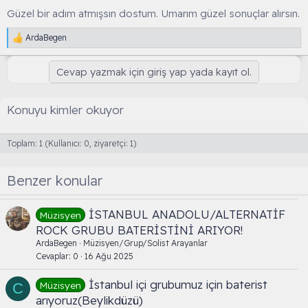
Güzel bir adım atmışsın dostum. Umarım güzel sonuçlar alırsın.
ArdaBegen
T
e
p
Cevap yazmak için giriş yap yada kayıt ol.
k
i
l
Konuyu kimler okuyor
e
r
:
Toplam: 1 (Kullanıcı: 0, ziyaretçi: 1)
Benzer konular
İSTANBUL ANADOLU/ALTERNATİF
Müzisyen
ROCK GRUBU BATERİSTİNİ ARIYOR!
ArdaBegen
Müzisyen/Grup/Solist Arayanlar
Cevaplar
0
16 Ağu 2025
İstanbul içi grubumuz için baterist
Müzisyen
C
arıyoruz(Beylikdüzü)