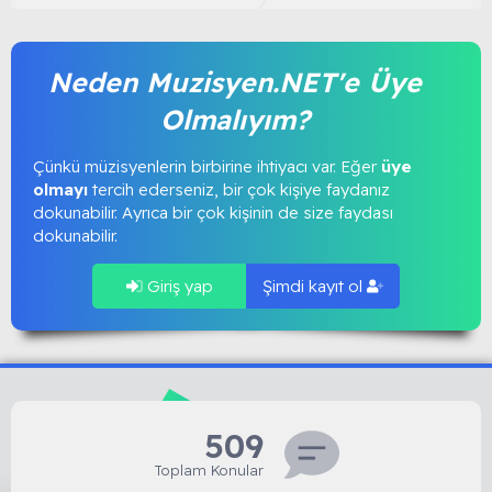
Neden Muzisyen.NET'e Üye
Olmalıyım?
Çünkü müzisyenlerin birbirine ihtiyacı var. Eğer
üye
olmayı
tercih ederseniz, bir çok kişiye faydanız
dokunabilir. Ayrıca bir çok kişinin de size faydası
dokunabilir.
Giriş yap
Şimdi kayıt ol
509
Toplam Konular