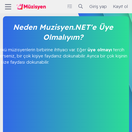
Giriş yap
Kayıt ol
Neden Muzisyen.NET'e Üye
Olmalıyım?
kü müzisyenlerin birbirine ihtiyacı var. Eğer
üye olmayı
tercih
rseniz, bir çok kişiye faydanız dokunabilir. Ayrıca bir çok kişinin
size faydası dokunabilir.