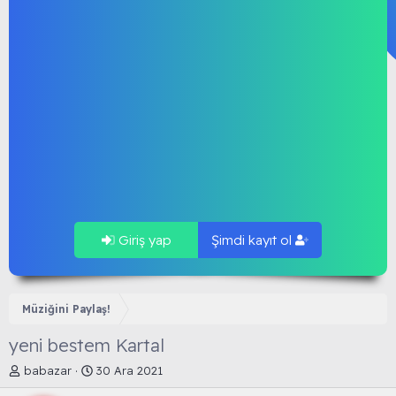
Giriş yap
Şimdi kayıt ol
Müziğini Paylaş!
yeni bestem Kartal
K
B
babazar
30 Ara 2021
o
a