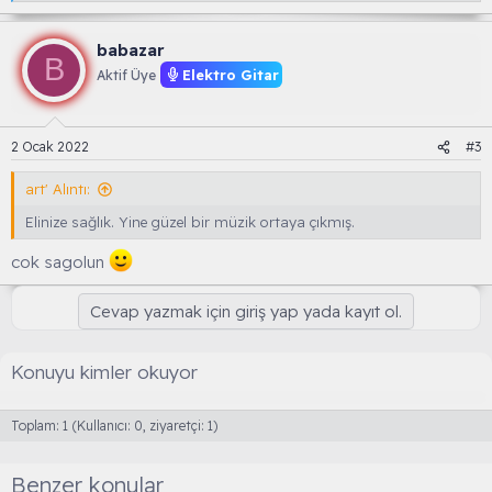
e
p
k
babazar
B
i
Elektro Gitar
Aktif Üye
l
e
r
:
2 Ocak 2022
#3
art' Alıntı:
Elinize sağlık. Yine güzel bir müzik ortaya çıkmış.
cok sagolun
Cevap yazmak için giriş yap yada kayıt ol.
Konuyu kimler okuyor
Toplam: 1 (Kullanıcı: 0, ziyaretçi: 1)
Benzer konular