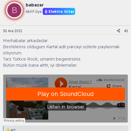
n
ş
babazar
u
l
B
Elektro Gitar
Aktif Üye
y
a
u
n
B
g
a
ı
30 Ara 2021
#1
ş
ç
l
t
Merhabalar arkadaslar
a
a
Bestelemis oldugum Kartal adli parcayi sizlerle paylasmak
t
r
istiyorum.
a
i
Tarz Türkce Rock, umarim begenirsiniz.
n
h
Bütün müzik bana aittir, iyi dinlemeler.
i
art