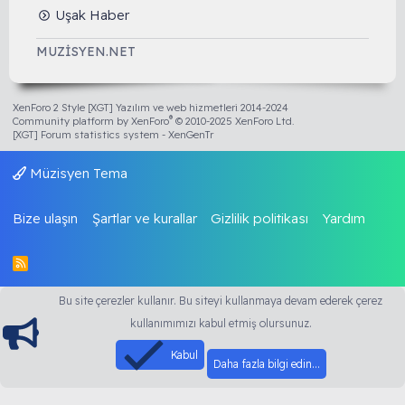
Uşak Haber
MUZISYEN.NET
XenForo 2 Style [XGT] Yazılım ve web hizmetleri 2014-2024
®
Community platform by XenForo
© 2010-2025 XenForo Ltd.
[XGT] Forum statistics system
- XenGenTr
Müzisyen Tema
Bize ulaşın
Şartlar ve kurallar
Gizlilik politikası
Yardım
R
S
S
Bu site çerezler kullanır. Bu siteyi kullanmaya devam ederek çerez
kullanımımızı kabul etmiş olursunuz.
Kabul
Daha fazla bilgi edin…