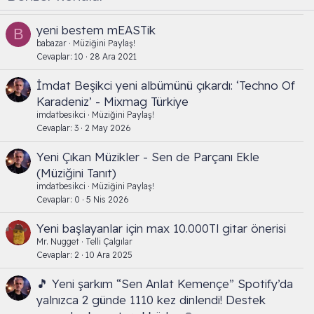
yeni bestem mEASTik
B
babazar
Müziğini Paylaş!
Cevaplar
10
28 Ara 2021
İmdat Beşikci yeni albümünü çıkardı: ‘Techno Of
Karadeniz’ - Mixmag Türkiye
imdatbesikci
Müziğini Paylaş!
Cevaplar
3
2 May 2026
Yeni Çıkan Müzikler - Sen de Parçanı Ekle
(Müziğini Tanıt)
imdatbesikci
Müziğini Paylaş!
Cevaplar
0
5 Nis 2026
Yeni başlayanlar için max 10.000Tl gitar önerisi
Mr. Nugget
Telli Çalgılar
Cevaplar
2
10 Ara 2025
🎵 Yeni şarkım “Sen Anlat Kemençe” Spotify’da
yalnızca 2 günde 1110 kez dinlendi! Destek