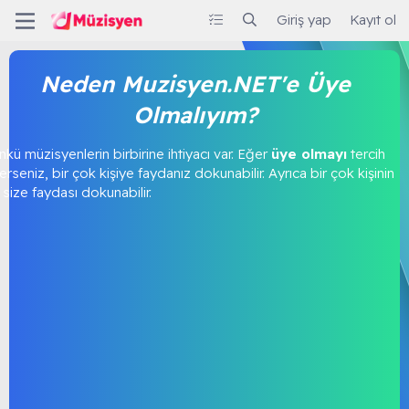
Giriş yap
Kayıt ol
Neden Muzisyen.NET'e Üye
Olmalıyım?
kü müzisyenlerin birbirine ihtiyacı var. Eğer
üye olmayı
tercih
rseniz, bir çok kişiye faydanız dokunabilir. Ayrıca bir çok kişinin
size faydası dokunabilir.