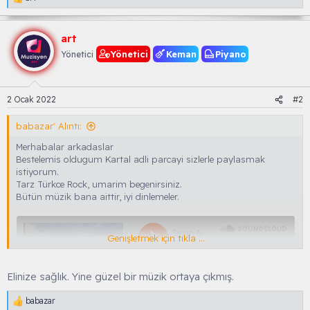
T
e
p
k
art
i
Yönetici
Keman
Piyano
Yönetici
l
e
r
:
2 Ocak 2022
#2
babazar' Alıntı:
Merhabalar arkadaslar
Bestelemis oldugum Kartal adli parcayi sizlerle paylasmak
istiyorum.
Tarz Türkce Rock, umarim begenirsiniz.
Bütün müzik bana aittir, iyi dinlemeler.
Genişletmek için tıkla ...
Elinize sağlık. Yine güzel bir müzik ortaya çıkmış.
babazar
T