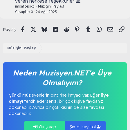
veren herkese teşekkürler 🙏
imdatbesikci
Müziğini Paylaş!
Cevaplar
0
24 Ağu 2025
Facebook
X (Twitter)
Bluesky
LinkedIn
Reddit
Pinterest
Tumblr
WhatsApp
E-posta
Li
Paylaş:
Müziğini Paylaş!
Neden Muzisyen.NET'e Üye
Olmalıyım?
Çünkü müzisyenlerin birbirine ihtiyacı var. Eğer
üye
olmayı
tercih ederseniz, bir çok kişiye faydanız
dokunabilir. Ayrıca bir çok kişinin de size faydası
dokunabilir.
Giriş yap
Şimdi kayıt ol