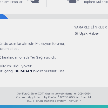
oplam Mesajlar
Toplam Kullanıcı
YARARLI LINKLER
Uşak Haber
ünde adımlar atmıştır. Müzisyen forumu,
orum sitesi.
K
tarafından onaylı Yer Sağlayıcı'dır.
 yükümlülüğü yoktur.
z içeriği
BURADAN
bildirebilirsiniz.Kısa
XenForo 2 Style [XGT] Yazılım ve web hizmetleri 2014-2024
®
Community platform by XenForo
© 2010-2025 XenForo Ltd.
[XGT] Forum statistics system
- XenGenTr