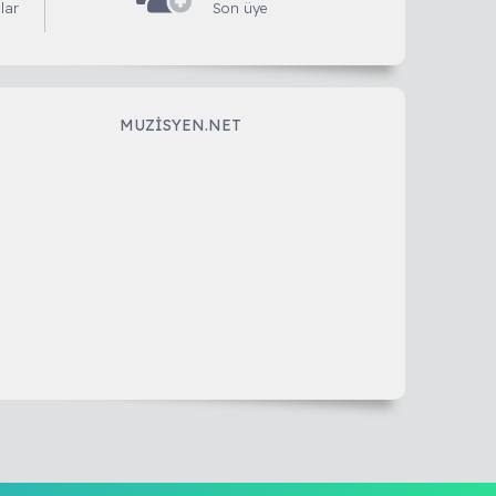
lar
Son üye
MUZISYEN.NET