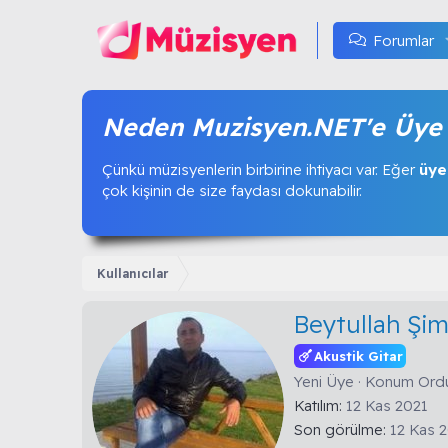
Forumlar
Neden Muzisyen.NET'e Üye 
Çünkü müzisyenlerin birbirine ihtiyacı var. Eğer
üye
çok kişinin de size faydası dokunabilir.
Kullanıcılar
Beytullah Şi
Akustik Gitar
Yeni Üye
·
Konum
Ord
Katılım
12 Kas 2021
Son görülme
12 Kas 