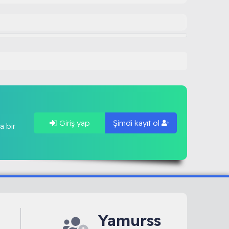
Giriş yap
Şimdi kayıt ol
a bir
Yamurss