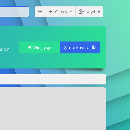
Giriş yap
Kayıt ol
Giriş yap
Şimdi kayıt ol
a bir