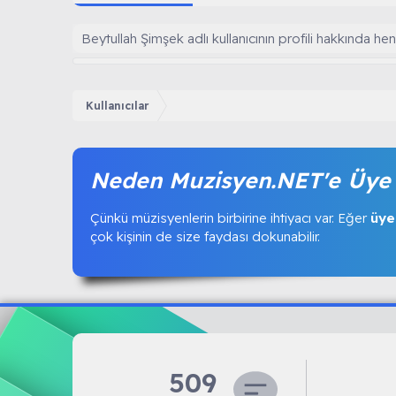
Beytullah Şimşek adlı kullanıcının profili hakkında h
Kullanıcılar
Neden Muzisyen.NET'e Üye 
Çünkü müzisyenlerin birbirine ihtiyacı var. Eğer
üye
çok kişinin de size faydası dokunabilir.
509