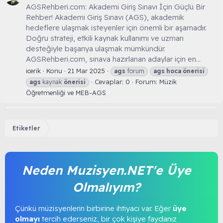
AGSRehberi.com: Akademi Giriş Sınavı İçin Güçlü Bir
Rehber! Akademi Giriş Sınavı (AGS), akademik
hedeflere ulaşmak isteyenler için önemli bir aşamadır.
Doğru strateji, etkili kaynak kullanımı ve uzman
desteğiyle başarıya ulaşmak mümkündür.
AGSRehberi.com, sınava hazırlanan adaylar için en...
icerik
Konu
21 Mar 2025
ags
forum
ags
hoca
önerisi
Cevaplar: 0
Forum:
Müzik
ags
kaynak
önerisi
Öğretmenliği ve MEB-AGS
Etiketler
Neden Muzisyen.NET'e Üye
Olmalıyım?
Çünkü müzisyenlerin birbirine ihtiyacı var. Eğer
üye
olmayı
tercih ederseniz, bir çok kişiye faydanız