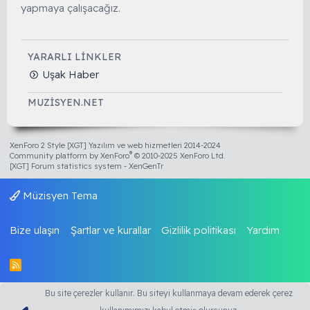
yapmaya çalışacağız.
YARARLI LINKLER
Uşak Haber
MUZISYEN.NET
XenForo 2 Style [XGT] Yazılım ve web hizmetleri 2014-2024
®
Community platform by XenForo
© 2010-2025 XenForo Ltd.
[XGT] Forum statistics system
- XenGenTr
Müzisyen Tema
Bize ulaşın
Şartlar ve kurallar
Gizlilik politikası
Yardım
R
S
S
Bu site çerezler kullanır. Bu siteyi kullanmaya devam ederek çerez