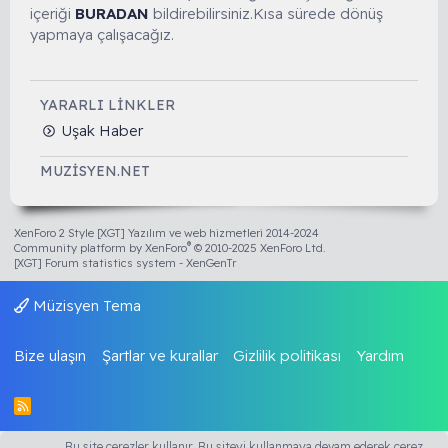
içeriği
BURADAN
bildirebilirsiniz.Kısa sürede dönüş
yapmaya çalışacağız.
YARARLI LINKLER
Uşak Haber
MUZISYEN.NET
XenForo 2 Style [XGT] Yazılım ve web hizmetleri 2014-2024
®
Community platform by XenForo
© 2010-2025 XenForo Ltd.
[XGT] Forum statistics system
- XenGenTr
Müzisyen Tema
Bize ulaşın
Şartlar ve kurallar
Gizlilik politikası
Yardım
R
S
S
Bu site çerezler kullanır. Bu siteyi kullanmaya devam ederek çerez