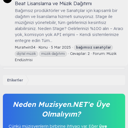
Beat Lisanslama ve Müzik Dağıtımı
Bağımsız prodüktörler ve Sanatçılar için kapsamlı bir
dağıtım ve lisanslama hizmeti sunuyoruz. Stage ile
müziğinizi yönetebilir, tüm gelirlerinizi kesintisiz
alabilirsiniz. Neden Stage? Gelirlerinizi %100 alın – Aracı
yok, komisyon yok API erişimi – Kendi sistemlerinize
entegre edin Tüm...
Muratwin34
Konu
5 Mar 2025
bağımsız
sanatçılar
Cevaplar: 2
Forum:
Müzik
dijital müzik
müzik dağıtımı
Endüstrisi
Etiketler
Neden Muzisyen.NET'e Üye
Olmalıyım?
Çünkü müzisyenlerin birbirine ihtiyacı var. Eğer
üye