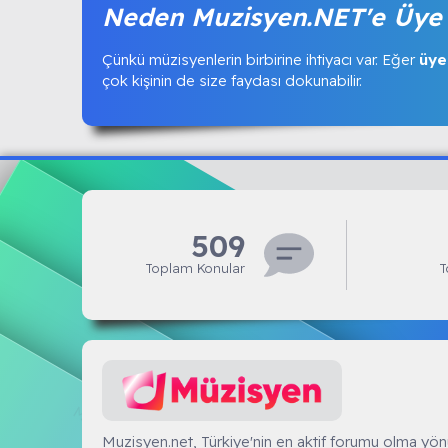
Neden Muzisyen.NET'e Üye 
Çünkü müzisyenlerin birbirine ihtiyacı var. Eğer
üye
çok kişinin de size faydası dokunabilir.
509
Toplam Konular
T
Muzisyen.NET
Muzisyen.net, Türkiye'nin en aktif forumu olma yön