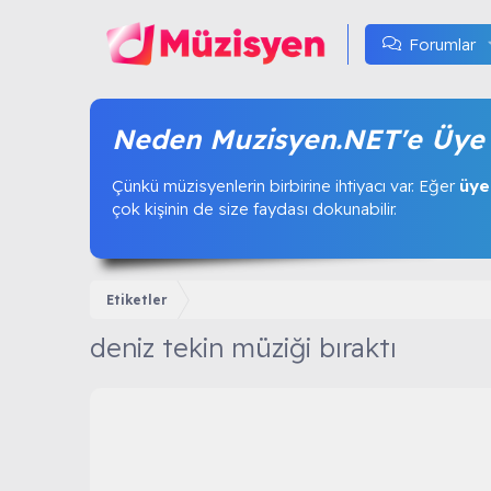
Forumlar
Neden Muzisyen.NET'e Üye 
Çünkü müzisyenlerin birbirine ihtiyacı var. Eğer
üye
çok kişinin de size faydası dokunabilir.
Etiketler
deniz tekin müziği bıraktı