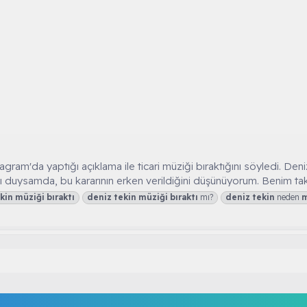
gram'da yaptığı açıklama ile ticari müziği bıraktığını söyledi. Deni
duysamda, bu kararının erken verildiğini düşünüyorum. Benim takip
kin
müziği
bıraktı
deniz
tekin
müziği
bıraktı
mı?
deniz
tekin
neden
m