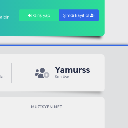
Giriş yap
Şimdi kayıt ol
a bir
Yamurss
lar
Son üye
MUZISYEN.NET