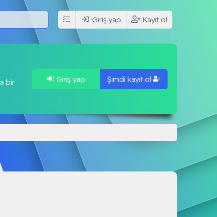
Giriş yap
Kayıt ol
Giriş yap
Şimdi kayıt ol
a bir