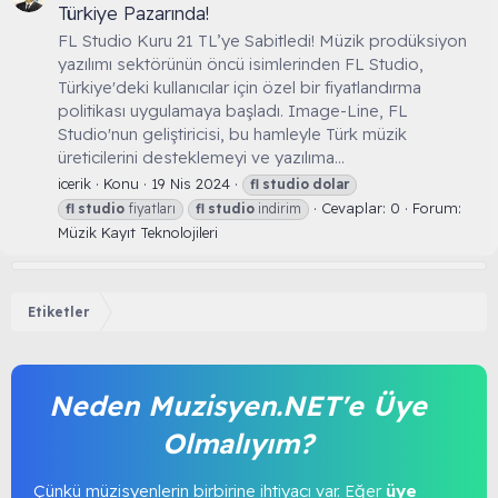
Türkiye Pazarında!
FL Studio Kuru 21 TL’ye Sabitledi! Müzik prodüksiyon
yazılımı sektörünün öncü isimlerinden FL Studio,
Türkiye'deki kullanıcılar için özel bir fiyatlandırma
politikası uygulamaya başladı. Image-Line, FL
Studio'nun geliştiricisi, bu hamleyle Türk müzik
üreticilerini desteklemeyi ve yazılıma...
icerik
Konu
19 Nis 2024
fl
studio
dolar
Cevaplar: 0
Forum:
fl
studio
fiyatları
fl
studio
indirim
Müzik Kayıt Teknolojileri
Etiketler
Neden Muzisyen.NET'e Üye
Olmalıyım?
Çünkü müzisyenlerin birbirine ihtiyacı var. Eğer
üye