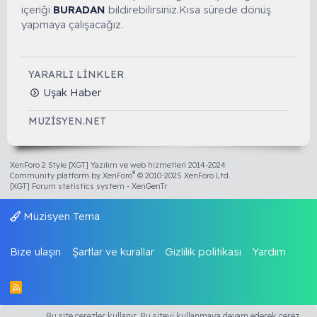
içeriği
BURADAN
bildirebilirsiniz.Kısa sürede dönüş
yapmaya çalışacağız.
YARARLI LINKLER
Uşak Haber
MUZISYEN.NET
XenForo 2 Style [XGT] Yazılım ve web hizmetleri 2014-2024
®
Community platform by XenForo
© 2010-2025 XenForo Ltd.
[XGT] Forum statistics system
- XenGenTr
Müzisyen Tema
Bize ulaşın
Şartlar ve kurallar
Gizlilik politikası
Yardım
R
S
S
Bu site çerezler kullanır. Bu siteyi kullanmaya devam ederek çerez