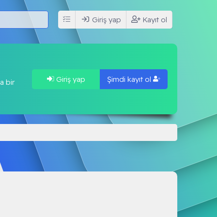
Giriş yap
Kayıt ol
Giriş yap
Şimdi kayıt ol
a bir