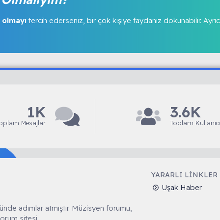
 olmayı
tercih ederseniz, bir çok kişiye faydanız dokunabilir. Ayrıc
1K
3.6K
oplam Mesajlar
Toplam Kullanıcı
YARARLI LINKLER
Uşak Haber
ünde adımlar atmıştır. Müzisyen forumu,
orum sitesi.