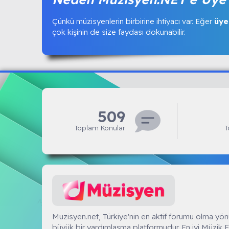
Çünkü müzisyenlerin birbirine ihtiyacı var. Eğer
üye
çok kişinin de size faydası dokunabilir.
509
Toplam Konular
T
Muzisyen.NET
Muzisyen.net, Türkiye'nin en aktif forumu olma yön
büyük bir yardımlaşma platformudur. En iyi Müzik F