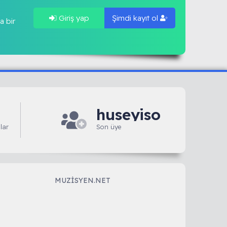
Giriş yap
Şimdi kayıt ol
a bir
huseyiso
lar
Son üye
MUZISYEN.NET