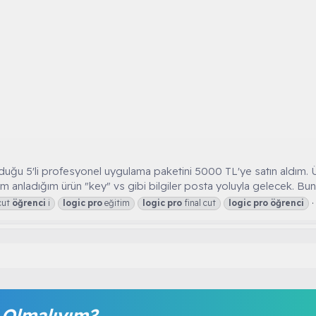
uğu 5'li profesyonel uygulama paketini 5000 TL'ye satın aldım. Ürü
nim anladığım ürün "key" vs gibi bilgiler posta yoluyla gelecek. Bu
 cut
öğrenci
i
logic
pro
eğitim
logic
pro
final cut
logic
pro
öğrenci
Olmalıyım?