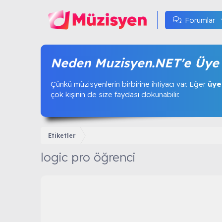
Forumlar
Neden Muzisyen.NET'e Üye 
Çünkü müzisyenlerin birbirine ihtiyacı var. Eğer
üye
çok kişinin de size faydası dokunabilir.
Etiketler
logic pro öğrenci