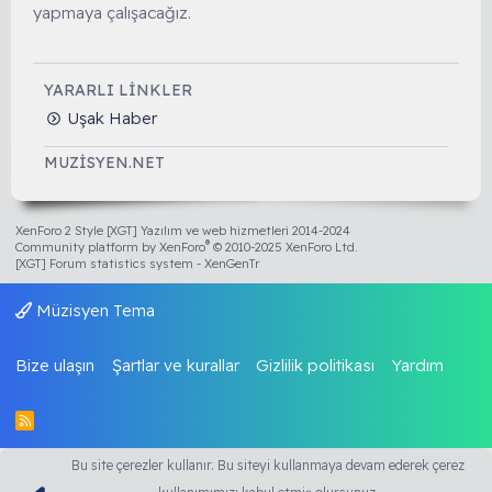
yapmaya çalışacağız.
YARARLI LINKLER
Uşak Haber
MUZISYEN.NET
XenForo 2 Style [XGT] Yazılım ve web hizmetleri 2014-2024
®
Community platform by XenForo
© 2010-2025 XenForo Ltd.
[XGT] Forum statistics system
- XenGenTr
Müzisyen Tema
Bize ulaşın
Şartlar ve kurallar
Gizlilik politikası
Yardım
R
S
S
Bu site çerezler kullanır. Bu siteyi kullanmaya devam ederek çerez