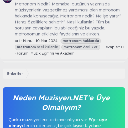
Metronom Nedir? Merhaba, bugünün yazımızda
müzisyenlerin vazgeçilmez yardımcısı olan metronom
hakkında konuşacağız. Metronom nedir? Ne işe yarar?
Hangi özelliklere sahiptir? Nasıl kullanılır? Tüm bu
soruların cevaplarını bulabileceğiniz bu yazıda,
metronomun etkileyici faydalarını ve alırken...
art
Konu
10 Mar 2024
metronom
hakkında
Cevaplar: 0
metronom
nasıl kullanılır
metronom
özellikleri
Forum:
Müzik Eğitimi ve Akademi
Etiketler
Neden Muzisyen.NET'e Üye
Olmalıyım?
Çünkü müzisyenlerin birbirine ihtiyacı var. Eğer
üye
olmayı
tercih ederseniz, bir çok kişiye faydanız