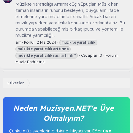
Müzikte Yaratıcılığı Artırmak İçin İpuçları Müzik her
zaman insanların ruhunu besleyen, duygularını ifade
etmelerine yardımcı olan bir sanattır. Ancak bazen
müzik yaparken yaratıcılık konusunda zorlanabiliriz. Bu
durumda yapabileceğimiz birkaç ipucu ve yöntem ile
müzikte yaratıcılığı...
art
Konu
2 Nis 2024
müzik ve
yaratıcılık
müzikte
yaratıcılık
arttırma
Cevaplar: 0
Forum:
müzikte
yaratıcılık
nasıl arttırılır?
Müzik Endüstrisi
Etiketler
Neden Muzisyen.NET'e Üye
Olmalıyım?
Çünkü müzisyenlerin birbirine ihtiyacı var. Eğer
üye