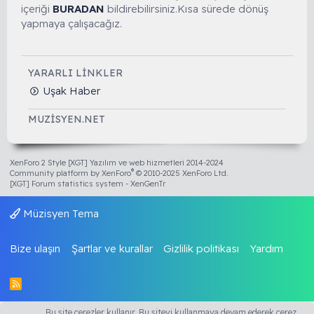
içeriği
BURADAN
bildirebilirsiniz.Kısa sürede dönüş
yapmaya çalışacağız.
YARARLI LINKLER
Uşak Haber
MUZISYEN.NET
XenForo 2 Style [XGT] Yazılım ve web hizmetleri 2014-2024
®
Community platform by XenForo
© 2010-2025 XenForo Ltd.
[XGT] Forum statistics system
- XenGenTr
Müzisyen Tema
Bize ulaşın
Şartlar ve kurallar
Gizlilik politikası
Yardım
R
S
S
Bu site çerezler kullanır. Bu siteyi kullanmaya devam ederek çerez