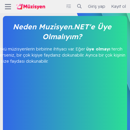
Giriş yap
Kayıt ol
Neden Muzisyen.NET'e Üye
Olmalıyım?
kü müzisyenlerin birbirine ihtiyacı var. Eğer
üye olmayı
tercih
rseniz, bir çok kişiye faydanız dokunabilir. Ayrıca bir çok kişinin
size faydası dokunabilir.