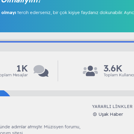
 olmayı
tercih ederseniz, bir çok kişiye faydanız dokunabilir. Ayrıc
1K
3.6K
oplam Mesajlar
Toplam Kullanıcı
YARARLI LINKLER
Uşak Haber
ünde adımlar atmıştır. Müzisyen forumu,
orum sitesi.