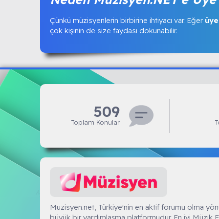
Çünkü müzisyenlerin birbirine ihtiyacı var. Eğer
üye
çok kişinin de size faydası dokunabilir.
509
Toplam Konular
T
Muzisyen.NET
Muzisyen.net, Türkiye'nin en aktif forumu olma yön
büyük bir yardımlaşma platformudur. En iyi Müzik F