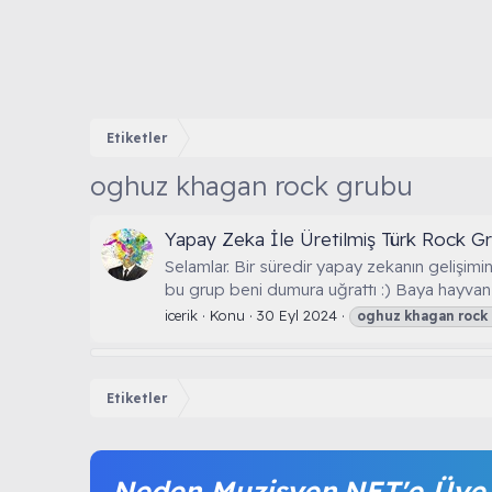
Etiketler
oghuz khagan rock grubu
Yapay Zeka İle Üretilmiş Türk Rock G
Selamlar. Bir süredir yapay zekanın gelişim
bu grup beni dumura uğrattı :) Baya hayvan gi
icerik
Konu
30 Eyl 2024
oghuz
khagan
rock
Etiketler
Neden Muzisyen.NET'e Üye 