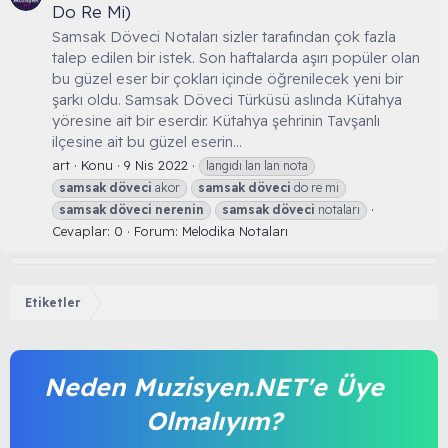
Do Re Mi)
Samsak Döveci Notaları sizler tarafından çok fazla
talep edilen bir istek. Son haftalarda aşırı popüler olan
bu güzel eser bir çokları içinde öğrenilecek yeni bir
şarkı oldu. Samsak Döveci Türküsü aslında Kütahya
yöresine ait bir eserdir. Kütahya şehrinin Tavşanlı
ilçesine ait bu güzel eserin...
art
Konu
9 Nis 2022
langıdı lan lan nota
samsak
döveci
akor
samsak
döveci
do re mi
samsak
döveci
nerenin
samsak
döveci
notaları
Cevaplar: 0
Forum:
Melodika Notaları
Etiketler
Neden Muzisyen.NET'e Üye
Olmalıyım?