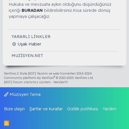
Hukuka ve mevzuata aykırı olduğunu düşündüğünüz
içeriği
BURADAN
bildirebilirsiniz.Kısa sürede dönüş
yapmaya çalışacağız.
YARARLI LINKLER
Uşak Haber
MUZISYEN.NET
XenForo 2 Style [XGT] Yazılım ve web hizmetleri 2014-2024
®
Community platform by XenForo
© 2010-2025 XenForo Ltd.
[XGT] Forum statistics system
- XenGenTr
Müzisyen Tema
Bize ulaşın
Şartlar ve kurallar
Gizlilik politikası
Yardım
R
S