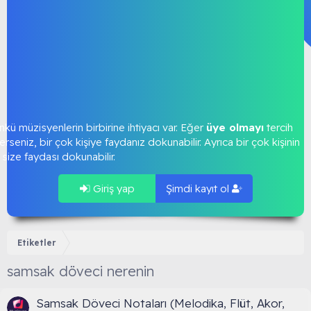
kü müzisyenlerin birbirine ihtiyacı var. Eğer
üye olmayı
tercih
rseniz, bir çok kişiye faydanız dokunabilir. Ayrıca bir çok kişinin
size faydası dokunabilir.
Giriş yap
Şimdi kayıt ol
Etiketler
samsak döveci nerenin
Samsak Döveci Notaları (Melodika, Flüt, Akor,