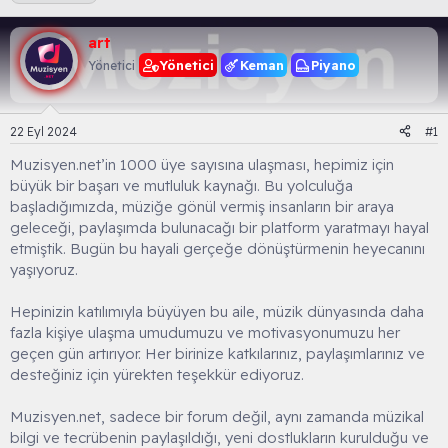
n
ş
i
u
l
k
art
y
a
e
u
n
t
Yönetici
Keman
Piyano
Yönetici
B
g
l
a
ı
e
ş
ç
r
22 Eyl 2024
#1
l
t
a
a
Muzisyen.net’in 1000 üye sayısına ulaşması, hepimiz için
t
r
büyük bir başarı ve mutluluk kaynağı. Bu yolculuğa
a
i
n
h
başladığımızda, müziğe gönül vermiş insanların bir araya
i
geleceği, paylaşımda bulunacağı bir platform yaratmayı hayal
etmiştik. Bugün bu hayali gerçeğe dönüştürmenin heyecanını
yaşıyoruz.
Hepinizin katılımıyla büyüyen bu aile, müzik dünyasında daha
fazla kişiye ulaşma umudumuzu ve motivasyonumuzu her
geçen gün artırıyor. Her birinize katkılarınız, paylaşımlarınız ve
desteğiniz için yürekten teşekkür ediyoruz.
Muzisyen.net, sadece bir forum değil, aynı zamanda müzikal
bilgi ve tecrübenin paylaşıldığı, yeni dostlukların kurulduğu ve