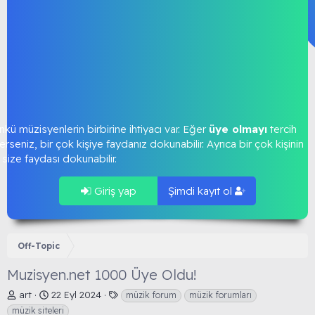
kü müzisyenlerin birbirine ihtiyacı var. Eğer
üye olmayı
tercih
rseniz, bir çok kişiye faydanız dokunabilir. Ayrıca bir çok kişinin
size faydası dokunabilir.
Giriş yap
Şimdi kayıt ol
Off-Topic
Muzisyen.net 1000 Üye Oldu!
K
B
E
art
22 Eyl 2024
müzik forum
müzik forumları
o
a
t
müzik siteleri