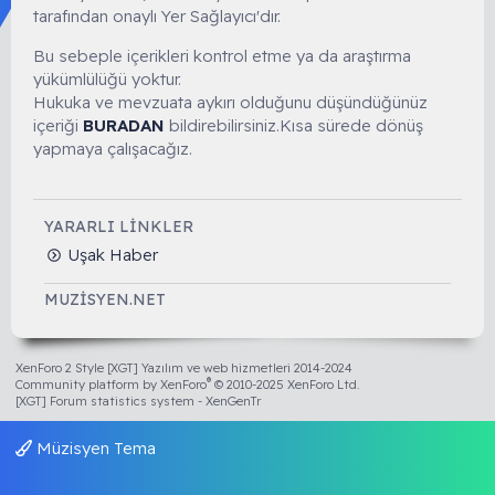
tarafından onaylı Yer Sağlayıcı'dır.
Bu sebeple içerikleri kontrol etme ya da araştırma
yükümlülüğü yoktur.
Hukuka ve mevzuata aykırı olduğunu düşündüğünüz
içeriği
BURADAN
bildirebilirsiniz.Kısa sürede dönüş
yapmaya çalışacağız.
YARARLI LINKLER
Uşak Haber
MUZISYEN.NET
XenForo 2 Style [XGT] Yazılım ve web hizmetleri 2014-2024
®
Community platform by XenForo
© 2010-2025 XenForo Ltd.
[XGT] Forum statistics system
- XenGenTr
Müzisyen Tema