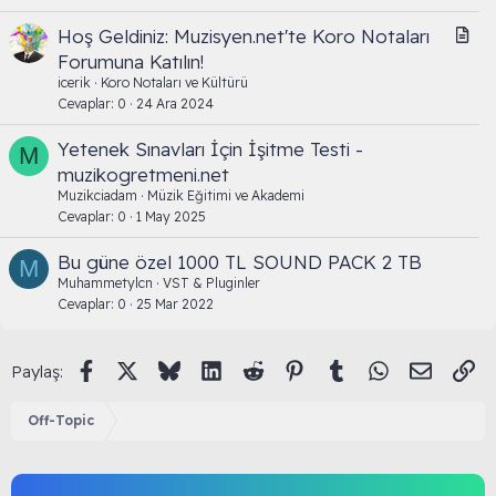
M
Hoş Geldiniz: Muzisyen.net'te Koro Notaları
a
Forumuna Katılın!
k
icerik
Koro Notaları ve Kültürü
a
Cevaplar
0
24 Ara 2024
l
Yetenek Sınavları İçin İşitme Testi -
e
M
muzikogretmeni.net
Muzikciadam
Müzik Eğitimi ve Akademi
Cevaplar
0
1 May 2025
Bu güne özel 1000 TL SOUND PACK 2 TB
M
Muhammetylcn
VST & Pluginler
Cevaplar
0
25 Mar 2022
Facebook
X (Twitter)
Bluesky
LinkedIn
Reddit
Pinterest
Tumblr
WhatsApp
E-posta
Li
Paylaş:
Off-Topic