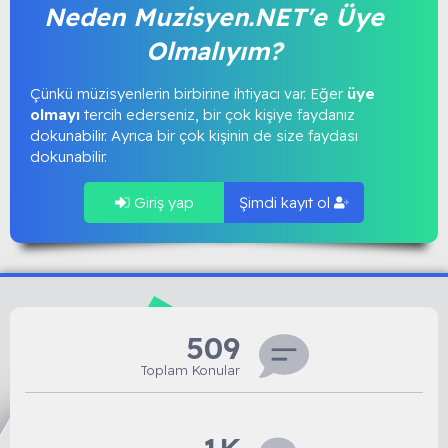
Neden Muzisyen.NET'e Üye
Olmalıyım?
Çünkü müzisyenlerin birbirine ihtiyacı var. Eğer
üye
olmayı
tercih ederseniz, bir çok kişiye faydanız
dokunabilir. Ayrıca bir çok kişinin de size faydası
dokunabilir.
Giriş yap
Şimdi kayıt ol
509
Toplam Konular