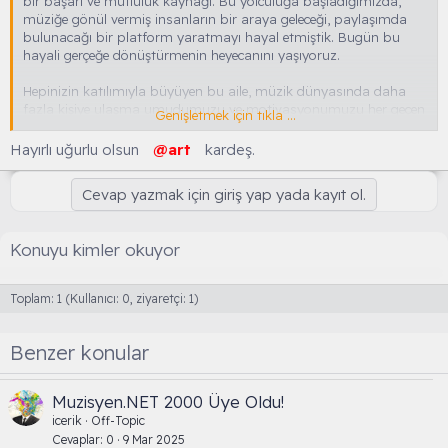
bir başarı ve mutluluk kaynağı. Bu yolculuğa başladığımızda,
müziğe gönül vermiş insanların bir araya geleceği, paylaşımda
bulunacağı bir platform yaratmayı hayal etmiştik. Bugün bu
hayali gerçeğe dönüştürmenin heyecanını yaşıyoruz.
Hepinizin katılımıyla büyüyen bu aile, müzik dünyasında daha
fazla kişiye ulaşma umudumuzu ve motivasyonumuzu her geçen
Genişletmek için tıkla ...
gün artırıyor. Her birinize katkılarınız, paylaşımlarınız ve
desteğiniz için yürekten teşekkür ediyoruz.
Hayırlı uğurlu olsun
@art
kardeş.
Muzisyen.net, sadece bir forum değil, aynı zamanda müzikal bilgi
Cevap yazmak için giriş yap yada kayıt ol.
ve tecrübenin paylaşıldığı, yeni dostlukların kurulduğu ve birlikte
daha ileriye gitmeyi hedeflediğimiz bir platform. 1000 üye ile
başladığımız bu yeni sayfada, geleceğe dair umutlarımız daha da
Konuyu kimler okuyor
güçlü. Hep birlikte daha da büyük başarılara imza atacağımıza
inanıyoruz.
Toplam: 1 (Kullanıcı: 0, ziyaretçi: 1)
Yolculuğumuz devam ediyor ve bu yolda sizlerin varlığı en büyük
gücümüz.
Benzer konular
Teşekkürler iyi ki varsınız!
Ekli dosyayı görüntüle 177
Muzisyen.NET 2000 Üye Oldu!
icerik
Off-Topic
Cevaplar
0
9 Mar 2025