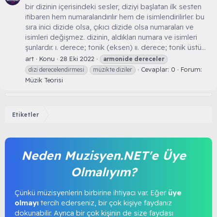
bir dizinin içerisindeki sesler, diziyi başlatan ilk sesten
itibaren hem numaralandırılır hem de isimlendirilirler. bu
sıra inici dizide olsa, çıkıcı dizide olsa numaraları ve
isimleri değişmez. dizinin, aldıkları numara ve isimleri
şunlardır. ı. derece; tonik (eksen) ıı. derece; tonik üstü...
art
Konu
28 Eki 2022
armonide
dereceler
Cevaplar: 0
Forum:
dizi derecelendirmesi
müzikte diziler
Müzik Teorisi
Etiketler
Neden Muzisyen.NET'e Üye
Olmalıyım?
Çünkü müzisyenlerin birbirine ihtiyacı var. Eğer
üye
olmayı
tercih ederseniz, bir çok kişiye faydanız
dokunabilir. Ayrıca bir çok kişinin de size faydası