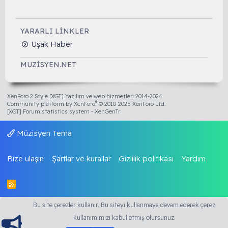
YARARLI LINKLER
Uşak Haber
MUZISYEN.NET
XenForo 2 Style [XGT] Yazılım ve web hizmetleri 2014-2024
®
Community platform by XenForo
© 2010-2025 XenForo Ltd.
[XGT] Forum statistics system
- XenGenTr
Müzisyen Tema
Bize ulaşın
Şartlar ve kurallar
Gizlilik politikası
Yardım
R
S
S
Bu site çerezler kullanır. Bu siteyi kullanmaya devam ederek çerez
kullanımımızı kabul etmiş olursunuz.