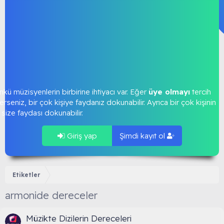
kü müzisyenlerin birbirine ihtiyacı var. Eğer
üye olmayı
tercih
rseniz, bir çok kişiye faydanız dokunabilir. Ayrıca bir çok kişinin
size faydası dokunabilir.
Giriş yap
Şimdi kayıt ol
Etiketler
armonide dereceler
Müzikte Dizilerin Dereceleri