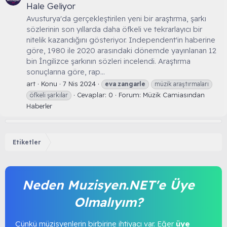
Hale Geliyor
Avusturya'da gerçekleştirilen yeni bir araştırma, şarkı
sözlerinin son yıllarda daha öfkeli ve tekrarlayıcı bir
nitelik kazandığını gösteriyor. Independent'in haberine
göre, 1980 ile 2020 arasındaki dönemde yayınlanan 12
bin İngilizce şarkının sözleri incelendi. Araştırma
sonuçlarına göre, rap...
art
Konu
7 Nis 2024
eva
zangarle
müzik araştırmaları
Cevaplar: 0
Forum:
Müzik Camiasından
öfkeli şarkılar
Haberler
Etiketler
Neden Muzisyen.NET'e Üye
Olmalıyım?
Çünkü müzisyenlerin birbirine ihtiyacı var. Eğer
üye