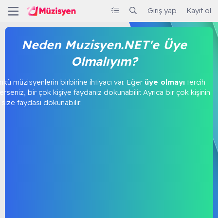
Giriş yap
Kayıt ol
Neden Muzisyen.NET'e Üye
Olmalıyım?
kü müzisyenlerin birbirine ihtiyacı var. Eğer
üye olmayı
tercih
rseniz, bir çok kişiye faydanız dokunabilir. Ayrıca bir çok kişinin
size faydası dokunabilir.