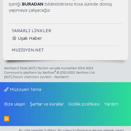
içeriği
BURADAN
bildirebilirsiniz.Kısa sürede dönüş
yapmaya çalışacağız.
YARARLI LINKLER
Uşak Haber
MUZISYEN.NET
XenForo 2 Style [XGT] Yazılım ve web hizmetleri 2014-2024
®
Community platform by XenForo
© 2010-2025 XenForo Ltd.
[XGT] Forum statistics system
- XenGenTr
Müzisyen Tema
Bize ulaşın
Şartlar ve kurallar
Gizlilik politikası
Yardım
R
S
S
Bu site çerezler kullanır. Bu siteyi kullanmaya devam ederek çerez