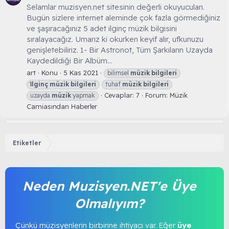
Selamlar muzisyen.net sitesinin değerli okuyucuları.
Bugün sizlere internet aleminde çok fazla görmediğiniz
ve şaşıracağınız 5 adet ilginç müzik bilgisini
sıralayacağız. Umarız ki okurken keyif alır, ufkunuzu
genişletebiliriz. 1- Bir Astronot, Tüm Şarkıların Uzayda
Kaydedildiği Bir Albüm...
art
Konu
5 Kas 2021
bilimsel
müzik
bilgileri
i̇lginç
müzik
bilgileri
tuhaf
müzik
bilgileri
Cevaplar: 7
Forum:
Müzik
uzayda
müzik
yapmak
Camiasından Haberler
Etiketler
Neden Muzisyen.NET'e Üye
Olmalıyım?
Çünkü müzisyenlerin birbirine ihtiyacı var. Eğer
üye