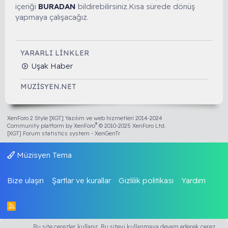
içeriği
BURADAN
bildirebilirsiniz.Kısa sürede dönüş
yapmaya çalışacağız.
YARARLI LINKLER
Uşak Haber
MUZISYEN.NET
XenForo 2 Style [XGT] Yazılım ve web hizmetleri 2014-2024
®
Community platform by XenForo
© 2010-2025 XenForo Ltd.
[XGT] Forum statistics system
- XenGenTr
Müzisyen Tema
Bize ulaşın
Şartlar ve kurallar
Gizlilik politikası
Yardım
R
S
S
Bu site çerezler kullanır. Bu siteyi kullanmaya devam ederek çerez