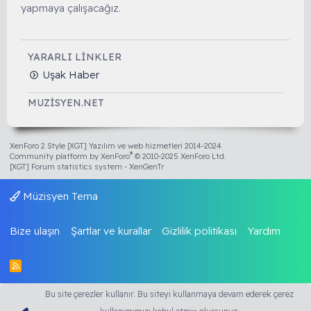
yapmaya çalışacağız.
YARARLI LINKLER
Uşak Haber
MUZISYEN.NET
XenForo 2 Style [XGT] Yazılım ve web hizmetleri 2014-2024
®
Community platform by XenForo
© 2010-2025 XenForo Ltd.
[XGT] Forum statistics system
- XenGenTr
Müzisyen Tema
Bize ulaşın
Şartlar ve kurallar
Gizlilik politikası
Yardım
R
S
S
Bu site çerezler kullanır. Bu siteyi kullanmaya devam ederek çerez