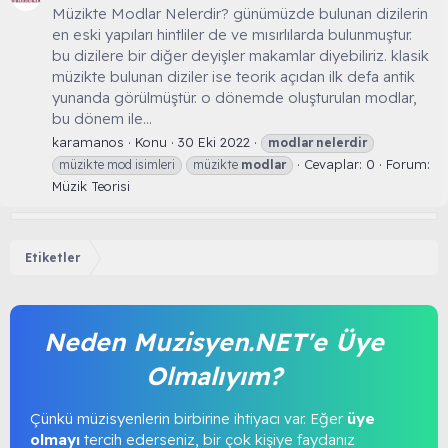
Müzikte Modlar Nelerdir? günümüzde bulunan dizilerin
en eski yapıları hintliler de ve mısırlılarda bulunmuştur.
bu dizilere bir diğer deyişler makamlar diyebiliriz. klasik
müzikte bulunan diziler ise teorik açıdan ilk defa antik
yunanda görülmüştür. o dönemde oluşturulan modlar,
bu dönem ile...
karamanos
Konu
30 Eki 2022
modlar
nelerdir
Cevaplar: 0
Forum:
müzikte mod isimleri
müzikte
modlar
Müzik Teorisi
Etiketler
Neden Muzisyen.NET'e Üye
Olmalıyım?
Çünkü müzisyenlerin birbirine ihtiyacı var. Eğer
üye
olmayı
tercih ederseniz, bir çok kişiye faydanız