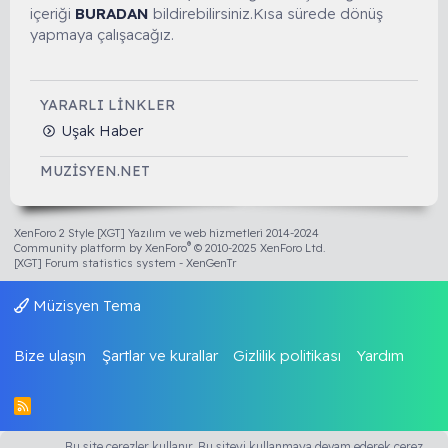
içeriği
BURADAN
bildirebilirsiniz.Kısa sürede dönüş
yapmaya çalışacağız.
YARARLI LINKLER
Uşak Haber
MUZISYEN.NET
XenForo 2 Style [XGT] Yazılım ve web hizmetleri 2014-2024
®
Community platform by XenForo
© 2010-2025 XenForo Ltd.
[XGT] Forum statistics system
- XenGenTr
Müzisyen Tema
Bize ulaşın
Şartlar ve kurallar
Gizlilik politikası
Yardım
R
S
S
Bu site çerezler kullanır. Bu siteyi kullanmaya devam ederek çerez