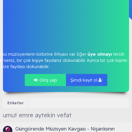
kü müzisyenlerin birbirine ihtiyacı var. Eğer
üye olmayı
tercih
rseniz, bir çok kişiye faydanız dokunabilir. Ayrıca bir çok kişinin
size faydası dokunabilir.
Giriş yap
Şimdi kayıt ol
Etiketler
umut emre aytekin vefat
Güngörende Müzisyen Kavgası - Nişanlısının