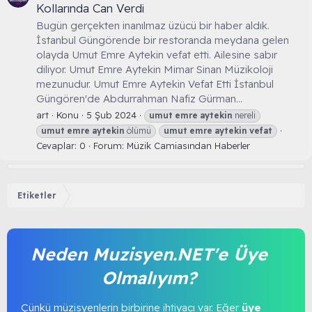
Kollarında Can Verdi
Bugün gerçekten inanılmaz üzücü bir haber aldık.
İstanbul Güngörende bir restoranda meydana gelen
olayda Umut Emre Aytekin vefat etti. Ailesine sabır
diliyor. Umut Emre Aytekin Mimar Sinan Müzikoloji
mezunudur. Umut Emre Aytekin Vefat Etti İstanbul
Güngören'de Abdurrahman Nafiz Gürman...
art
Konu
5 Şub 2024
umut
emre
aytekin
nereli
umut
emre
aytekin
ölümü
umut
emre
aytekin
vefat
Cevaplar: 0
Forum:
Müzik Camiasından Haberler
Etiketler
Neden Muzisyen.NET'e Üye
Olmalıyım?
Çünkü müzisyenlerin birbirine ihtiyacı var. Eğer
üye